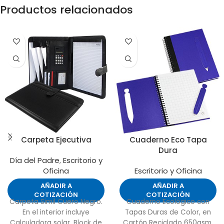
Productos relacionados
Carpeta Ejecutiva
Cuaderno Eco Tapa
Dura
Día del Padre
,
Escritorio y
Oficina
Escritorio y Oficina
AÑADIR A
AÑADIR A
COTIZACIÓN
COTIZACIÓN
Carpeta Simil Cuero Negro.
Cuaderno Ecológico con
En el interior incluye
Tapas Duras de Color, en
Calculadora solar, Block de
Cartón Reciclado 650gsm,