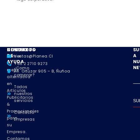
NOSOTROS
CENTRO
CONTACTO
SU
DE
A
Somos
Ventas@planea.cl
AYUDA
NU
su
+56 2 2710 9273
NE
¿Como
mejor
Av. Ortúzar 905 – B, Ñuñoa
comprar?
alternativa
en
Todos
Artículos
nuestros
Publicitarios
servicios
SU
&
Promocionales
Contacto
para
Empresas
su
Empresa.
Contamos