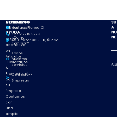
NOSOTROS
CENTRO
CONTACTO
SU
DE
A
Somos
Ventas@planea.cl
AYUDA
NU
su
+56 2 2710 9273
NE
¿Como
mejor
Av. Ortúzar 905 – B, Ñuñoa
comprar?
alternativa
en
Todos
Artículos
nuestros
Publicitarios
servicios
SU
&
Promocionales
Contacto
para
Empresas
su
Empresa.
Contamos
con
una
amplia