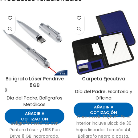
Bolígrafo Láser Pendrive
Carpeta Ejecutiva
8GB
Día del Padre
,
Escritorio y
Día del Padre
,
Bolígrafos
Oficina
Metálicos
AÑADIR A
COTIZACIÓN
AÑADIR A
Carpeta de PU/PVC. En el
COTIZACIÓN
Bolígrafo metálico con
interior incluye Block de 30
Puntero Láser y USB Pen
hojas lineadas tamaño A4,
Drive 8 GB incorporado.
Bolígrafo negro a pasta,