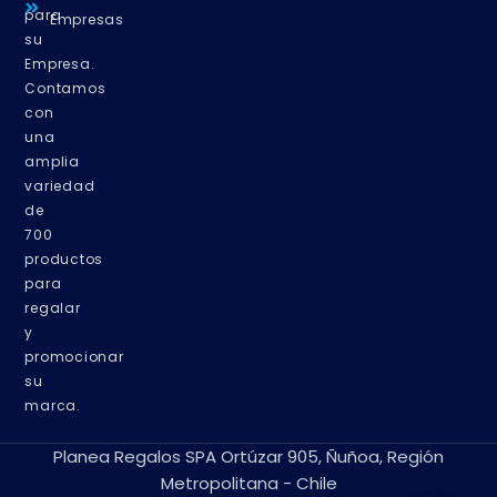
para
Empresas
su
Empresa.
Contamos
con
una
amplia
variedad
de
700
productos
para
regalar
y
promocionar
su
marca.
Planea Regalos SPA Ortúzar 905, Ñuñoa, Región
Metropolitana - Chile