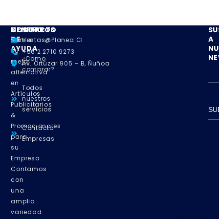
NOSOTROS
CENTRO
CONTACTO
SU
DE
A
Somos
Ventas@planea.cl
AYUDA
NU
su
+56 2 2710 9273
NE
¿Como
mejor
Av. Ortúzar 905 – B, Ñuñoa
comprar?
alternativa
en
Todos
Artículos
nuestros
Publicitarios
servicios
SU
&
Promocionales
Contacto
para
Empresas
su
Empresa.
Contamos
con
una
amplia
variedad