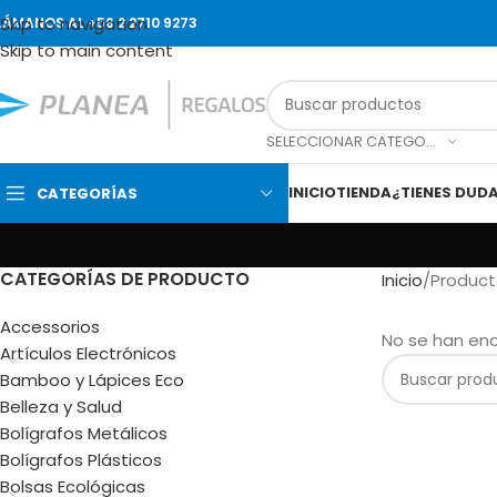
Skip to navigation
LÁMANOS AL +56 2 2710 9273
Skip to main content
SELECCIONAR CATEGORÍA
INICIO
TIENDA
¿TIENES DUD
CATEGORÍAS
CATEGORÍAS DE PRODUCTO
Inicio
Product
Accessorios
No se han enc
Artículos Electrónicos
Bamboo y Lápices Eco
Belleza y Salud
Bolígrafos Metálicos
Bolígrafos Plásticos
Bolsas Ecológicas