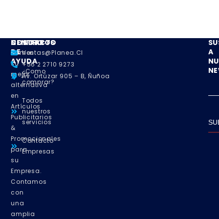
NOSOTROS
CENTRO
CONTACTO
SU
DE
A
Somos
Ventas@planea.cl
AYUDA
NU
su
+56 2 2710 9273
NE
¿Como
mejor
Av. Ortúzar 905 – B, Ñuñoa
comprar?
alternativa
en
Todos
Artículos
nuestros
Publicitarios
servicios
SU
&
Promocionales
Contacto
para
Empresas
su
Empresa.
Contamos
con
una
amplia